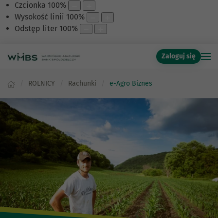
Czcionka
100
%
Wysokość linii
100
%
Odstęp liter
100
%
Zaloguj się
ROLNICY
Rachunki
e-Agro Biznes