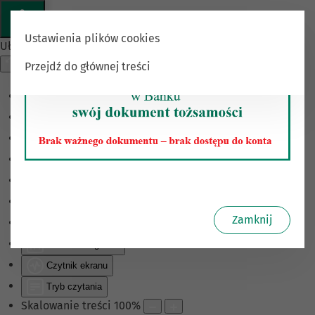
Ustawienia plików cookies
Ułatwienia dostępu
Przejdź do głównej treści
Odwróć kolory
Monochromatyczny
Ciemny kontrast
Jasny kontrast
Niskie nasycenie
Wysokie nasycenie
Zamknij
Zaznacz linki
Zaznacz nagłówki
Czytnik ekranu
Tryb czytania
Skalowanie treści
100
%