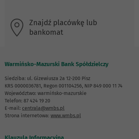
Znajdź placówkę lub
bankomat
Warmińsko-Mazurski Bank Spółdzielczy
Siedziba: ul. Gizewiusza 2a 12-200 Pisz
KRS 0000036781, Regon 001104256, NIP 849 000 11 74
Województwo: warmińsko-mazurskie
Telefon: 87 424 19 20
E-mail:
centrala@wmbs.pl
Strona internetowa:
www.wmbs.pl
Klauzula Informacyjna