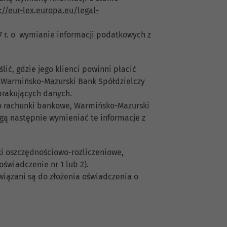
://eur-lex.europa.eu/legal-
7 r. o wymianie informacji podatkowych z
ić, gdzie jego klienci powinni płacić
ji Warmińsko-Mazurski Bank Spółdzielczy
 brakujących danych.
ego rachunki bankowe, Warmińsko-Mazurski
ą następnie wymieniać te informacje z
nki oszczędnościowo-rozliczeniowe,
świadczenie nr 1 lub 2).
owiązani są do złożenia oświadczenia o