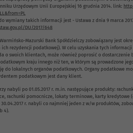
niku Urzędowym Unii Europejskiej 16 grudnia 2014. link:
http
ULL&from=PL
o wymiany takich informacji jest - Ustawa z dnia 9 marca 201
ustaw.gov.pl/DU/2017/648
 Warmińsko-Mazurski Bank Spółdzielczy zobowiązany jest określ
m ich rezydencji podatkowej). W celu uzyskania tych informac
ada o swoich klientach, może również poprosić o dostarczenie
em podatkowym kraju innego niż ten, w którym są prowadzone j
cję do lokalnych organów podatkowych. Organy podatkowe mog
ydentem podatkowym jest dany klient.
zy nabyli po 01.05.2017 r. m.in. następujące produkty: rachu
e, rachunki pomocnicze, lokaty terminowe, karty kredytowe (o
do 30.04.2017 r. nabyli co najmniej jeden z w/w produktów, zob
b 4).