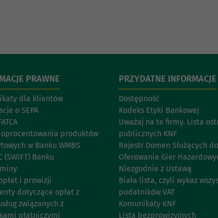
RMACJE PRAWNE
PRZYDATNE INFORMACJE
katy dla klientów
Dostępność
acje o SEPA
Kodeks Etyki Bankowej
FATCA
Uważaj na te firmy. Lista os
 oprocentowania produktów
publicznych KNF
ytowych w Banku WMBS
Rejestr Domen Służących d
C (SWIFT) Banku
Oferowania Gier Hazardowy
aminy
Niezgodnie z Ustawą
opłat i prowizji
Biała lista, czyli wykaz wszy
nty dotyczące opłat z
podatników VAT
usług związanych z
Komunikaty KNF
kami płatniczymi
Lista bezprowizyjnych