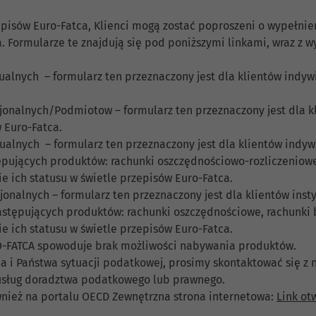
episów Euro-Fatca, Klienci mogą zostać poproszeni o wypełnien
. Formularze te znajdują się pod poniższymi linkami, wraz z 
alnych – formularz ten przeznaczony jest dla klientów indywi
jonalnych/Podmiotow – formularz ten przeznaczony jest dla kl
w Euro-Fatca.
alnych – formularz ten przeznaczony jest dla klientów indywi
stępujących produktów: rachunki oszczędnościowo-rozliczeniow
ie ich statusu w świetle przepisów Euro-Fatca.
onalnych – formularz ten przeznaczony jest dla klientów instyt
 następujących produktów: rachunki oszczędnościowe, rachunki
ie ich statusu w świetle przepisów Euro-Fatca.
O-FATCA spowoduje brak możliwości nabywania produktów.
a i Państwa sytuacji podatkowej, prosimy skontaktować się z
 usług doradztwa podatkowego lub prawnego.
nież na portalu OECD Zewnętrzna strona internetowa:
Link ot