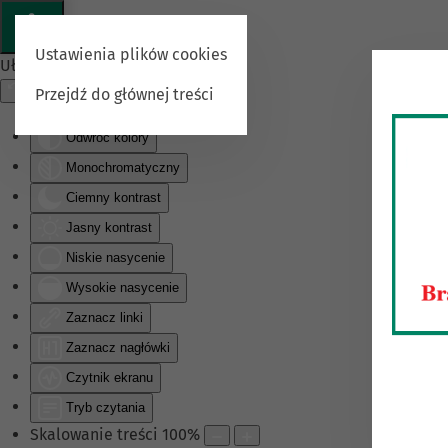
Ustawienia plików cookies
Ułatwienia dostępu
Przejdź do głównej treści
Odwróć kolory
Monochromatyczny
Ciemny kontrast
Jasny kontrast
Niskie nasycenie
Wysokie nasycenie
Zaznacz linki
Zaznacz nagłówki
Czytnik ekranu
Tryb czytania
Skalowanie treści
100
%