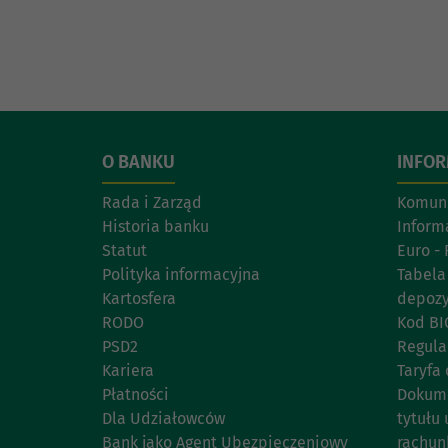
O BANKU
INFO
Rada i Zarząd
Komuni
Historia banku
Inform
Statut
Euro - 
Polityka informacyjna
Tabela
Kartosfera
depoz
RODO
Kod BI
PSD2
Regul
Kariera
Taryfa 
Płatności
Dokume
Dla Udziałowców
tytułu 
Bank jako Agent Ubezpieczeniowy
rachun