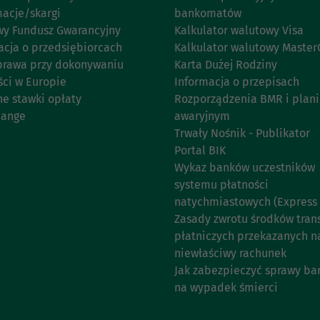
acje/skargi
bankomatów
y Fundusz Gwarancyjny
Kalkulator walutowy Visa
acja o przedsiębiorcach
Kalkulator walutowy Master
prawa przy dokonywaniu
Karta Dużej Rodziny
ści w Europie
Informacja o przepisach
ne stawki opłaty
Rozporządzenia BMR i plan
hange
awaryjnym
Trwały Nośnik - Publikator
Portal BIK
Wykaz banków uczestników
systemu płatności
natychmiastowych (Express E
Zasady zwrotu środków trans
płatniczych przekazanych n
niewłaściwy rachunek
Jak zabezpieczyć sprawy b
na wypadek śmierci