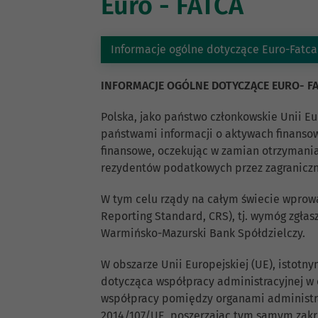
Euro - FATCA
Informacje ogólne dotyczące Euro-Fatca
INFORMACJE OGÓLNE DOTYCZĄCE EURO- FA
Polska, jako państwo członkowskie Unii Eu
państwami informacji o aktywach finanso
finansowe, oczekując w zamian otrzymani
rezydentów podatkowych przez zagraniczne
W tym celu rządy na całym świecie wpro
Reporting Standard, CRS), tj. wymóg zgłas
Warmińsko-Mazurski Bank Spółdzielczy.
W obszarze Unii Europejskiej (UE), istot
dotycząca współpracy administracyjnej w
współpracy pomiędzy organami administra
2014/107/UE, poszerzając tym samym zak