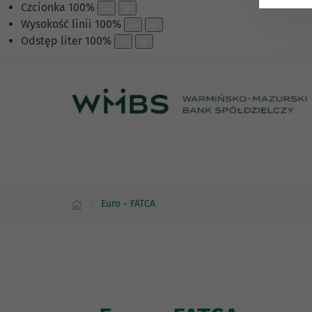
Czcionka
100
%
Wysokość linii
100
%
Odstęp liter
100
%
Euro - FATCA