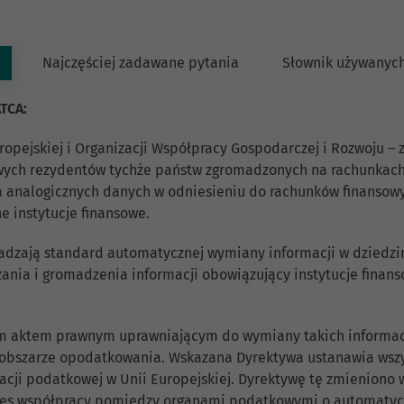
Najczęściej zadawane pytania
Słownik używanych
TCA:
ropejskiej i Organizacji Współpracy Gospodarczej i Rozwoju –
wych rezydentów tychże państw zgromadzonych na rachunkach 
a analogicznych danych w odniesieniu do rachunków finansow
 instytucje finansowe.
wadzają standard automatycznej wymiany informacji w dziedz
zania i gromadzenia informacji obowiązujący instytucje finan
nym aktem prawnym uprawniającym do wymiany takich informac
 obszarze opodatkowania. Wskazana Dyrektywa ustanawia wszy
cji podatkowej w Unii Europejskiej. Dyrektywę tę zmienion
res współpracy pomiędzy organami podatkowymi o automatycz