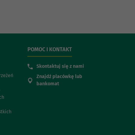
POMOC I KONTAKT
Skontaktuj się z nami
trzeżeń
Znajdź placówkę lub
bankomat
o
ch
stkich