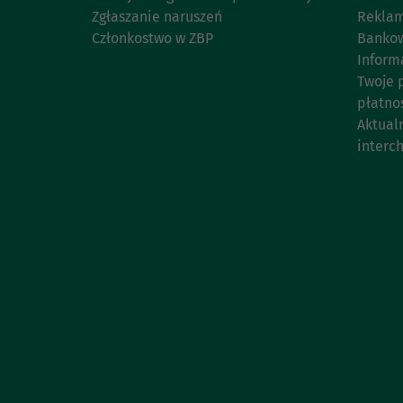
Zgłaszanie naruszeń
Reklam
Członkostwo w ZBP
Bankow
Inform
Twoje 
płatno
Aktual
interc