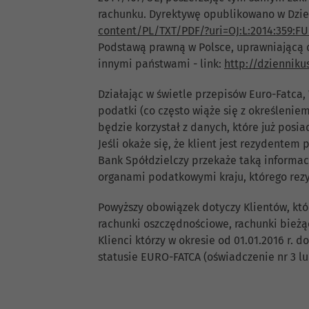
rachunku. Dyrektywę opublikowano w Dzien
content/PL/TXT/PDF/?uri=OJ:L:2014:359:F
Podstawą prawną w Polsce, uprawniającą d
innymi państwami - link:
http://dziennik
Działając w świetle przepisów Euro-Fatca,
podatki (co często wiąże się z określenie
będzie korzystał z danych, które już posi
Jeśli okaże się, że klient jest rezydent
Bank Spółdzielczy przekaże taką informa
organami podatkowymi kraju, którego rez
Powyższy obowiązek dotyczy Klientów, któr
rachunki oszczędnościowe, rachunki bieżąc
Klienci którzy w okresie od 01.01.2016 r. 
statusie EURO-FATCA (oświadczenie nr 3 lu