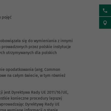
 pojęć
 zobowiązała się do wymieniania z innymi
prowadzonych przez polskie instytucje
ych utrzymywanych dla polskich
inie opodatkowania (ang. Common
sowe na całym świecie, w tym również
ji jest Dyrektywa Rady UE 2011/16/UE,
stkie konieczne procedury lepszej
o wprowadzając Dyrektywę Rady UE
ną wymianę informacji o stanie