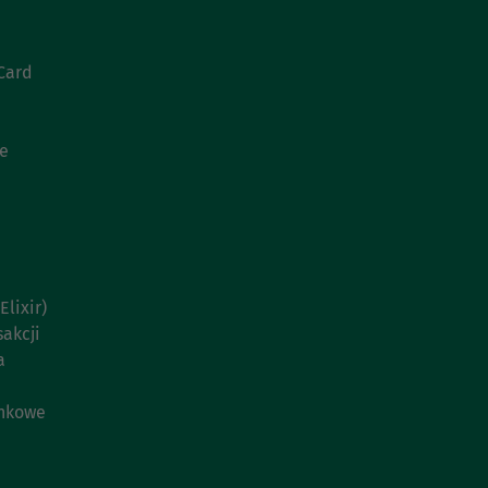
Card
ie
lixir)
akcji
a
ankowe