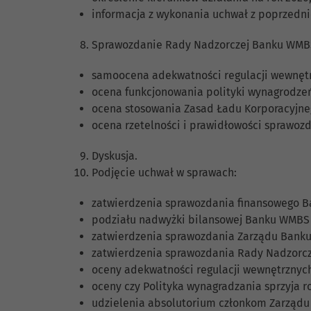
informacja z wykonania uchwał z poprzedn
Sprawozdanie Rady Nadzorczej Banku WMBS z
samoocena adekwatności regulacji wewnętrz
ocena funkcjonowania polityki wynagrodze
ocena stosowania Zasad Ładu Korporacyjneg
ocena rzetelności i prawidłowości sprawoz
Dyskusja.
Podjęcie uchwał w sprawach:
zatwierdzenia sprawozdania finansowego B
podziału nadwyżki bilansowej Banku WMBS 
zatwierdzenia sprawozdania Zarządu Banku 
zatwierdzenia sprawozdania Rady Nadzorcze
oceny adekwatności regulacji wewnętrznych
oceny czy Polityka wynagradzania sprzyja 
udzielenia absolutorium członkom Zarząd