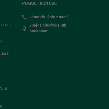
POMOC I KONTAKT
Skontaktuj się z nami
trzeżeń
Znajdź placówkę lub
bankomat
o
ch
stkich
Card
ie