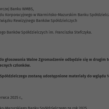
orczej Banku WMBS,
Ładu Korporacyjnego w Warmińsko-Mazurskim Banku Spółdzielc
 Związku Rewizyjnego Banków Spółdzielczych
ego Banków Spółdzielczych im. Franciszka Stefczyka.
do głosowania Walne Zgromadzenie odbędzie się w drugim ter
becnych członków.
ółdzielczego zostaną udostępnione materiały do wglądu 14
rwca 2025 r.,
ko-Mazurskiego Banku Spółdzielczego za rok 2025,