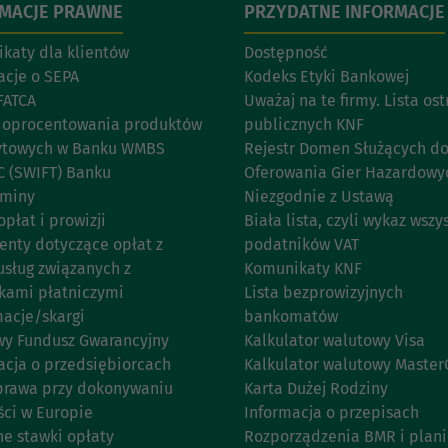
RMACJE PRAWNE
PRZYDATNE INFORMACJE
katy dla klientów
Dostępność
acje o SEPA
Kodeks Etyki Bankowej
FATCA
Uważaj na te firmy. Lista os
 oprocentowania produktów
publicznych KNF
ytowych w Banku WMBS
Rejestr Domen Służących d
C (SWIFT) Banku
Oferowania Gier Hazardowy
aminy
Niezgodnie z Ustawą
opłat i prowizji
Biała lista, czyli wykaz wszy
nty dotyczące opłat z
podatników VAT
usług związanych z
Komunikaty KNF
kami płatniczymi
Lista bezprowizyjnych
acje/skargi
bankomatów
y Fundusz Gwarancyjny
Kalkulator walutowy Visa
acja o przedsiębiorcach
Kalkulator walutowy Master
prawa przy dokonywaniu
Karta Dużej Rodziny
ści w Europie
Informacja o przepisach
ne stawki opłaty
Rozporządzenia BMR i plan