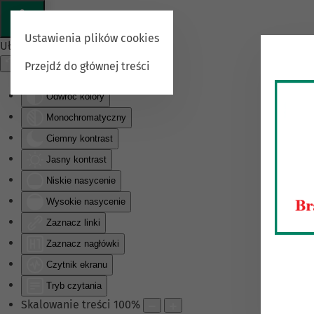
Ustawienia plików cookies
Ułatwienia dostępu
Przejdź do głównej treści
Odwróć kolory
Monochromatyczny
Ciemny kontrast
Jasny kontrast
Niskie nasycenie
Wysokie nasycenie
Zaznacz linki
Zaznacz nagłówki
Czytnik ekranu
Tryb czytania
Skalowanie treści
100
%