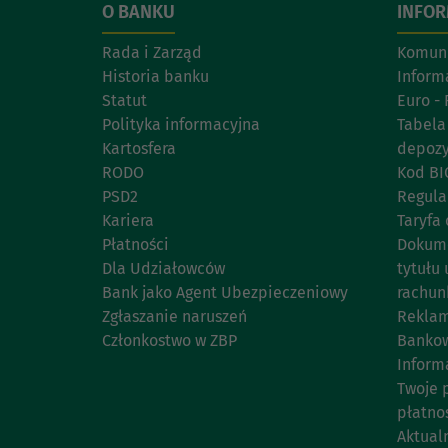
O BANKU
INFO
Rada i Zarząd
Komuni
Historia banku
Inform
Statut
Euro - 
Polityka informacyjna
Tabela
Kartosfera
depoz
RODO
Kod BI
PSD2
Regul
Kariera
Taryfa 
Płatności
Dokume
Dla Udziałowców
tytułu 
Bank jako Agent Ubezpieczeniowy
rachun
Zgłaszanie naruszeń
Reklam
Członkostwo w ZBP
Bankow
Inform
Twoje 
płatno
Aktual