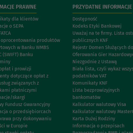
RMACJE PRAWNE
PRZYDATNE INFORMACJE
katy dla klientów
Dostępność
acje o SEPA
Kodeks Etyki Bankowej
FATCA
Uważaj na te firmy. Lista os
 oprocentowania produktów
publicznych KNF
ytowych w Banku WMBS
Rejestr Domen Służących d
C (SWIFT) Banku
Oferowania Gier Hazardowy
aminy
Niezgodnie z Ustawą
opłat i prowizji
Biała lista, czyli wykaz wszy
nty dotyczące opłat z
podatników VAT
usług związanych z
Komunikaty KNF
kami płatniczymi
Lista bezprowizyjnych
acje/skargi
bankomatów
y Fundusz Gwarancyjny
Kalkulator walutowy Visa
acja o przedsiębiorcach
Kalkulator walutowy Master
prawa przy dokonywaniu
Karta Dużej Rodziny
ści w Europie
Informacja o przepisach
ne stawki opłaty
Rozporządzenia BMR i plan