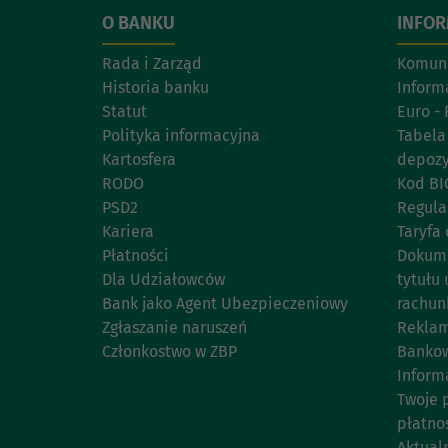
O BANKU
INFO
Rada i Zarząd
Komuni
Historia banku
Inform
Statut
Euro - 
Polityka informacyjna
Tabela
Kartosfera
depoz
RODO
Kod BI
PSD2
Regul
Kariera
Taryfa 
Płatności
Dokume
Dla Udziałowców
tytułu 
Bank jako Agent Ubezpieczeniowy
rachun
Zgłaszanie naruszeń
Reklam
Członkostwo w ZBP
Bankow
Inform
Twoje 
płatno
Aktual