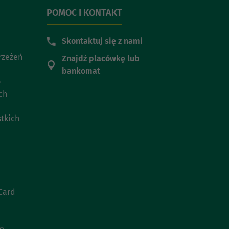
POMOC I KONTAKT
Skontaktuj się z nami
trzeżeń
Znajdź placówkę lub
bankomat
o
ch
stkich
Card
ie