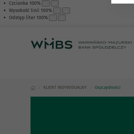
Czcionka
100
%
Wysokość linii
100
%
Odstęp liter
100
%
KLIENT INDYWIDUALNY
Oszczędności