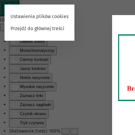
Ustawienia plików cookies
Ułatwienia dostępu
Przejdź do głównej treści
Odwróć kolory
Monochromatyczny
Ciemny kontrast
Jasny kontrast
Niskie nasycenie
Wysokie nasycenie
Zaznacz linki
Zaznacz nagłówki
Czytnik ekranu
Tryb czytania
Skalowanie treści
100
%