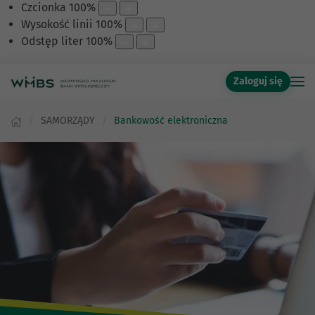
Czcionka
100
%
Wysokość linii
100
%
Odstęp liter
100
%
Zaloguj się
SAMORZĄDY
Bankowość elektroniczna