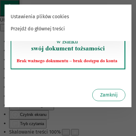
Ustawienia plików cookies
Ułatwienia dostępu
Przejdź do głównej treści
Odwróć kolory
Monochromatyczny
Ciemny kontrast
Jasny kontrast
Niskie nasycenie
Wysokie nasycenie
Zamknij
Zaznacz linki
Zaznacz nagłówki
Czytnik ekranu
Tryb czytania
Skalowanie treści
100
%