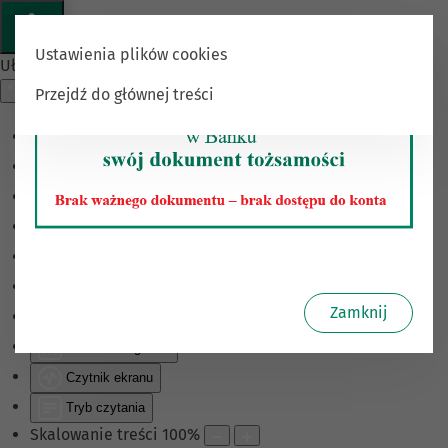
Ustawienia plików cookies
Ułatwienia dostępu
Przejdź do głównej treści
Odwróć kolory
Monochromatyczny
Ciemny kontrast
Jasny kontrast
Niskie nasycenie
Wysokie nasycenie
Zamknij
Zaznacz linki
Zaznacz nagłówki
Czytnik ekranu
Tryb czytania
Skalowanie treści
100
%