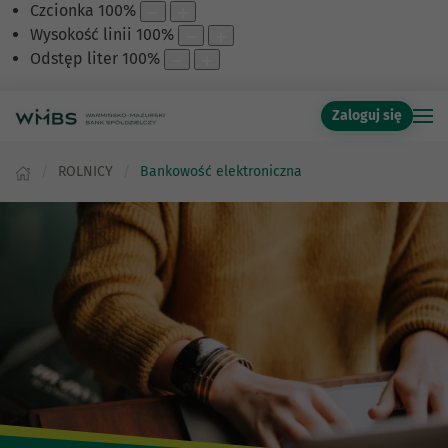
Czcionka
100
%
Wysokość linii
100
%
Odstęp liter
100
%
Zaloguj się
ROLNICY
Bankowość elektroniczna