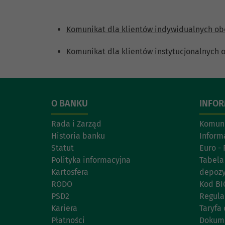
Komunikat dla klientów indywidualnych obo
Komunikat dla klientów instytucjonalnych o
O BANKU
INFO
Rada i Zarząd
Komuni
Historia banku
Inform
Statut
Euro - 
Polityka informacyjna
Tabela
Kartosfera
depoz
RODO
Kod BI
PSD2
Regul
Kariera
Taryfa 
Płatności
Dokume