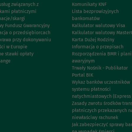
usług związanych z
Komunikaty KNF
kami płatniczymi
Lista bezprowizyjnych
acje/skargi
bankomatów
y Fundusz Gwarancyjny
Kalkulator walutowy Visa
acja o przedsiębiorcach
Kalkulator walutowy Master
prawa przy dokonywaniu
Karta Dużej Rodziny
ści w Europie
Informacja o przepisach
ne stawki opłaty
Rozporządzenia BMR i plan
hange
awaryjnym
Trwały Nośnik - Publikator
Portal BIK
Wykaz banków uczestników
systemu płatności
natychmiastowych (Express E
Zasady zwrotu środków trans
płatniczych przekazanych n
niewłaściwy rachunek
Jak zabezpieczyć sprawy b
na wypadek śmierci