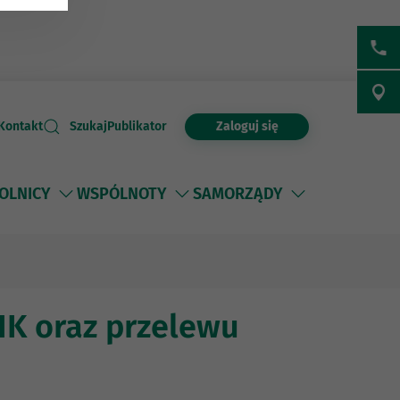
Zaloguj się
Kontakt
Szukaj
Publikator
OLNICY
WSPÓLNOTY
SAMORZĄDY
IK oraz przelewu