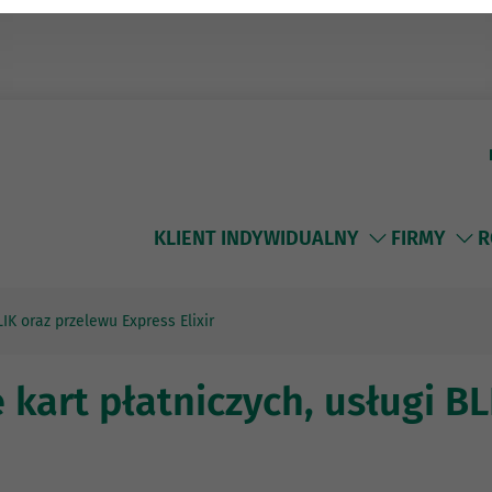
KLIENT INDYWIDUALNY
FIRMY
R
IK oraz przelewu Express Elixir
kart płatniczych, usługi BL