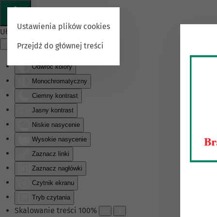
Ustawienia plików cookies
Ułatwienia dostępu
Przejdź do głównej treści
Odwróć kolory
Monochromatyczny
Ciemny kontrast
Jasny kontrast
Niskie nasycenie
Wysokie nasycenie
Zaznacz linki
Zaznacz nagłówki
Czytnik ekranu
Tryb czytania
Skalowanie treści
100
%