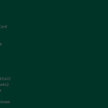
Card
ie
lixir)
akcji
a
ankowe