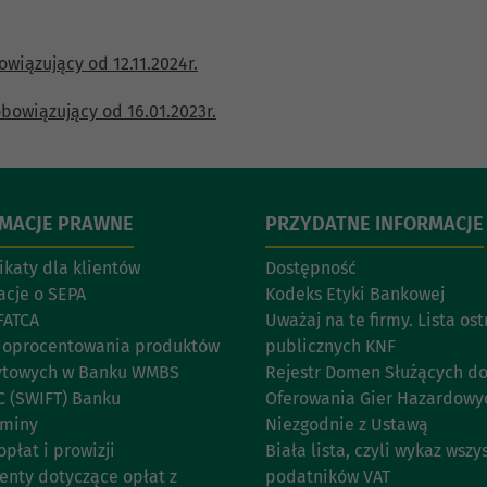
wiązujący od 12.11.2024r.
bowiązujący od 16.01.2023r.
RMACJE PRAWNE
PRZYDATNE INFORMACJE
katy dla klientów
Dostępność
acje o SEPA
Kodeks Etyki Bankowej
FATCA
Uważaj na te firmy. Lista os
 oprocentowania produktów
publicznych KNF
ytowych w Banku WMBS
Rejestr Domen Służących d
C (SWIFT) Banku
Oferowania Gier Hazardowy
aminy
Niezgodnie z Ustawą
opłat i prowizji
Biała lista, czyli wykaz wszy
nty dotyczące opłat z
podatników VAT