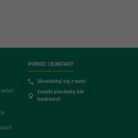
POMOC I KONTAKT
Skontaktuj się z nami
trzeżeń
Znajdź placówkę lub
bankomat
o
ch
stkich