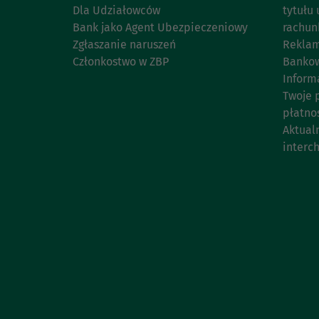
Dla Udziałowców
tytułu 
Bank jako Agent Ubezpieczeniowy
rachun
Zgłaszanie naruszeń
Reklam
Członkostwo w ZBP
Bankow
Inform
Twoje 
płatno
Aktual
interc