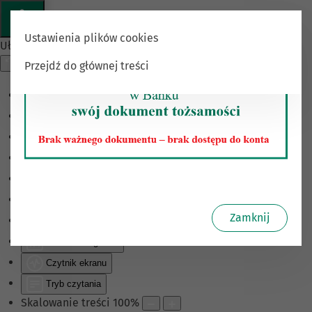
Ustawienia plików cookies
Ułatwienia dostępu
Przejdź do głównej treści
Odwróć kolory
Monochromatyczny
Ciemny kontrast
Jasny kontrast
Niskie nasycenie
Wysokie nasycenie
Zamknij
Zaznacz linki
Zaznacz nagłówki
Czytnik ekranu
Tryb czytania
Skalowanie treści
100
%