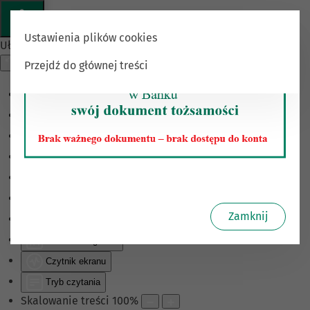
Ustawienia plików cookies
Ułatwienia dostępu
Przejdź do głównej treści
Odwróć kolory
Monochromatyczny
Ciemny kontrast
Jasny kontrast
Niskie nasycenie
Wysokie nasycenie
Zamknij
Zaznacz linki
Zaznacz nagłówki
Czytnik ekranu
Tryb czytania
Skalowanie treści
100
%