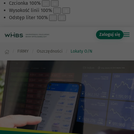
Czcionka
100
%
Wysokość linii
100
%
Odstęp liter
100
%
Zaloguj się
FIRMY
Oszczędności
Lokaty O/N