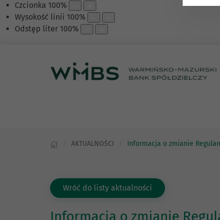
Czcionka
100
%
Wysokość linii
100
%
Odstęp liter
100
%
AKTUALNOŚCI
Informacja o zmianie Regulam
Wróć do listy aktualności
Informacja o zmianie Regul