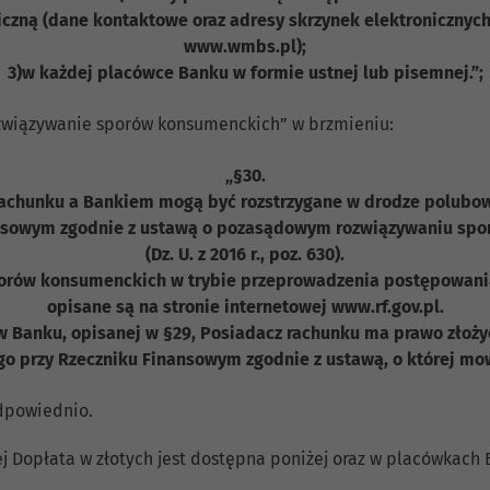
niczną (dane kontaktowe oraz adresy skrzynek elektronicznyc
www.wmbs.pl);
3)w każdej placówce Banku w formie ustnej lub pisemnej.”;
rozwiązywanie sporów konsumenckich” w brzmieniu:
„§30.
achunku a Bankiem mogą być rozstrzygane w drodze polubo
sowym zgodnie z ustawą o pozasądowym rozwiązywaniu sporó
(Dz. U. z 2016 r., poz. 630).
orów konsumenckich w trybie przeprowadzenia postępowan
opisane są na stronie internetowej www.rf.gov.pl.
w Banku, opisanej w §29, Posiadacz rachunku ma prawo zło
 przy Rzeczniku Finansowym zgodnie z ustawą, o której mowa
odpowiednio.
j Dopłata w złotych jest dostępna poniżej oraz w placówkac