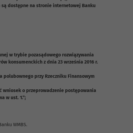
h są dostępne na stronie internetowej Banku
wnej w trybie pozasądowego rozwiązywania
w konsumenckich z dnia 23 września 2016 r.
ia polubownego przy Rzeczniku Finansowym
żyć wniosek o przeprowadzenie postępowania
 w ust. 1.”;
h Banku WMBS.