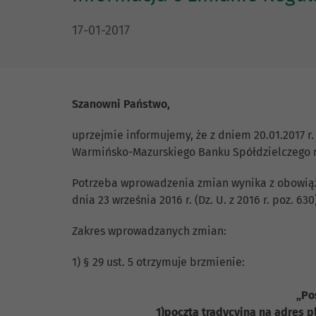
DATA PUBLIKACJI:
17-01-2017
Szanowni Państwo,
uprzejmie informujemy, że z dniem 20.01.2017 
Warmińsko-Mazurskiego Banku Spółdzielczego nr 
Potrzeba wprowadzenia zmian wynika z obowią
dnia 23 września 2016 r. (Dz. U. z 2016 r. poz. 630
Zakres wprowadzanych zmian:
1) § 29 ust. 5 otrzymuje brzmienie:
„Po
1)pocztą tradycyjną na adres 