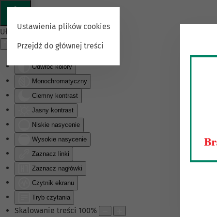
Ustawienia plików cookies
Ułatwienia dostępu
Przejdź do głównej treści
Odwróć kolory
Monochromatyczny
Ciemny kontrast
Jasny kontrast
Niskie nasycenie
Wysokie nasycenie
Zaznacz linki
Zaznacz nagłówki
Czytnik ekranu
Tryb czytania
Skalowanie treści
100
%