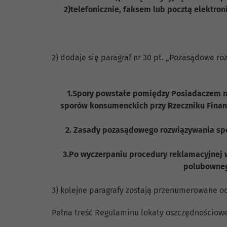
2)telefonicznie, faksem lub pocztą elektro
2) dodaje się paragraf nr 30 pt. „Pozasądowe 
1.Spory powstałe pomiędzy Posiadaczem r
sporów konsumenckich przy Rzeczniku Finan
2. Zasady pozasądowego rozwiązywania sp
3.Po wyczerpaniu procedury reklamacyjnej 
polubownego
3) kolejne paragrafy zostają przenumerowane 
Pełna treść Regulaminu lokaty oszczędnościowe