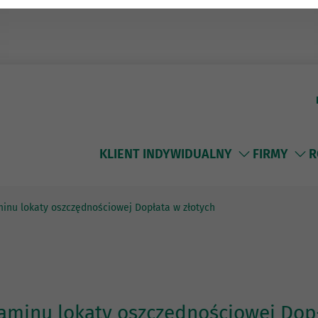
KLIENT INDYWIDUALNY
FIRMY
R
inu lokaty oszczędnościowej Dopłata w złotych
aminu lokaty oszczędnościowej Dopł