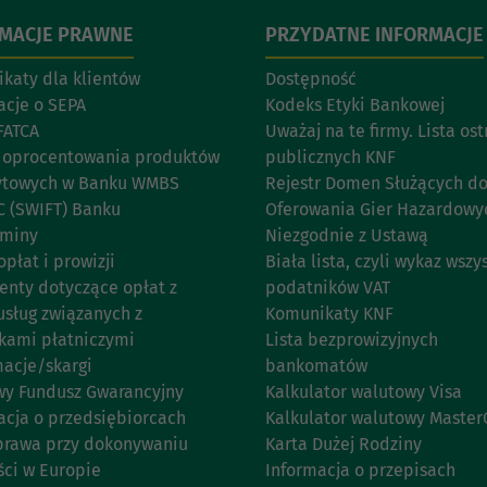
RMACJE PRAWNE
PRZYDATNE INFORMACJE
katy dla klientów
Dostępność
acje o SEPA
Kodeks Etyki Bankowej
FATCA
Uważaj na te firmy. Lista os
 oprocentowania produktów
publicznych KNF
ytowych w Banku WMBS
Rejestr Domen Służących d
C (SWIFT) Banku
Oferowania Gier Hazardowy
aminy
Niezgodnie z Ustawą
opłat i prowizji
Biała lista, czyli wykaz wszy
nty dotyczące opłat z
podatników VAT
usług związanych z
Komunikaty KNF
kami płatniczymi
Lista bezprowizyjnych
acje/skargi
bankomatów
y Fundusz Gwarancyjny
Kalkulator walutowy Visa
acja o przedsiębiorcach
Kalkulator walutowy Master
prawa przy dokonywaniu
Karta Dużej Rodziny
ści w Europie
Informacja o przepisach