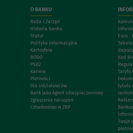
O BANKU
INFO
Rada i Zarząd
Komuni
Historia banku
Inform
Statut
Euro - 
Polityka informacyjna
Tabela
Kartosfera
depoz
RODO
Kod BI
PSD2
Regul
Kariera
Taryfa 
Płatności
Dokume
Dla Udziałowców
tytułu 
Bank jako Agent Ubezpieczeniowy
rachun
Zgłaszanie naruszeń
Reklam
Członkostwo w ZBP
Bankow
Inform
Twoje 
płatno