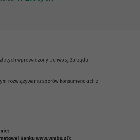
w złotych wprowadzony Uchwałą Zarządu
wym rozwiązywaniu sporów konsumenckich z
mie:
ternetowej Banku www.wmbs.pl);