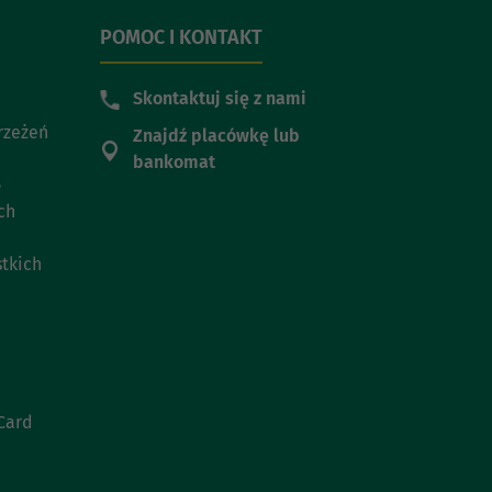
POMOC I KONTAKT
Skontaktuj się z nami
trzeżeń
Znajdź placówkę lub
bankomat
o
ch
stkich
Card