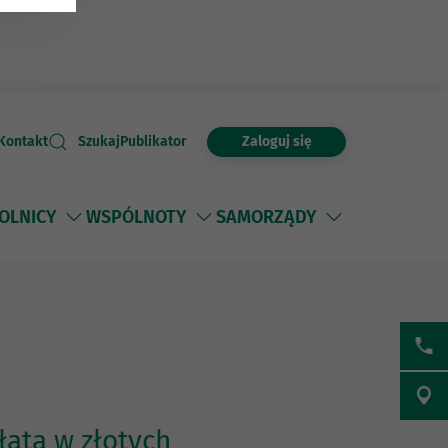
Zaloguj się
Kontakt
Szukaj
Publikator
OLNICY
WSPÓLNOTY
SAMORZĄDY
ata w złotych