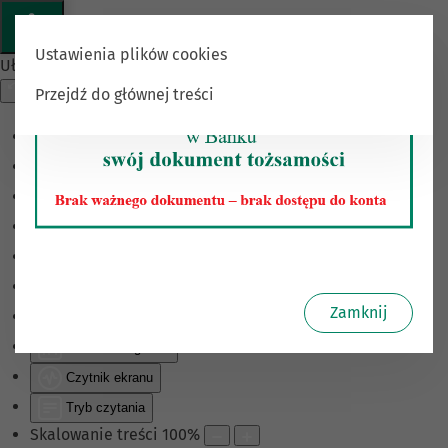
Ustawienia plików cookies
Ułatwienia dostępu
Przejdź do głównej treści
Odwróć kolory
Monochromatyczny
Ciemny kontrast
Jasny kontrast
Niskie nasycenie
Wysokie nasycenie
Zamknij
Zaznacz linki
Zaznacz nagłówki
Czytnik ekranu
Tryb czytania
Skalowanie treści
100
%