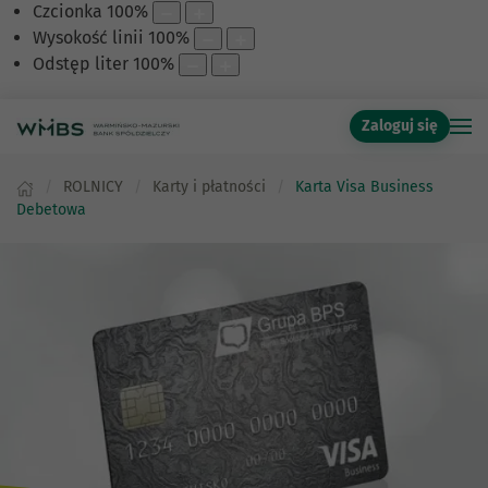
Czcionka
100
%
Wysokość linii
100
%
Odstęp liter
100
%
Zaloguj się
ROLNICY
Karty i płatności
Karta Visa Business
Debetowa