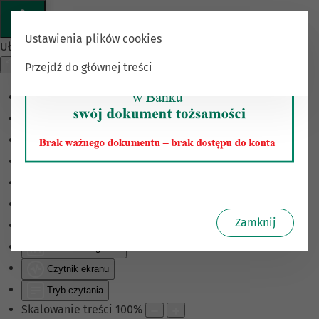
Ustawienia plików cookies
Ułatwienia dostępu
Przejdź do głównej treści
Odwróć kolory
Monochromatyczny
Ciemny kontrast
Jasny kontrast
Niskie nasycenie
Wysokie nasycenie
Zamknij
Zaznacz linki
Zaznacz nagłówki
Czytnik ekranu
Tryb czytania
Skalowanie treści
100
%