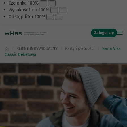
Czcionka
100
%
Wysokość linii
100
%
Odstęp liter
100
%
Zaloguj się
KLIENT INDYWIDUALNY
Karty i płatności
Karta Visa
Classic Debetowa