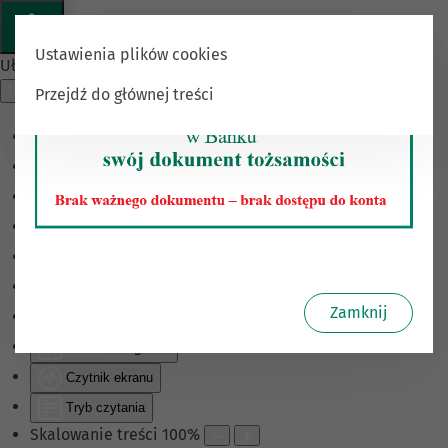
Ustawienia plików cookies
Ułatwienia dostępu
Przejdź do głównej treści
Odwróć kolory
Monochromatyczny
Ciemny kontrast
Jasny kontrast
Niskie nasycenie
Wysokie nasycenie
Zamknij
Zaznacz linki
Zaznacz nagłówki
Czytnik ekranu
Tryb czytania
Skalowanie treści
100
%