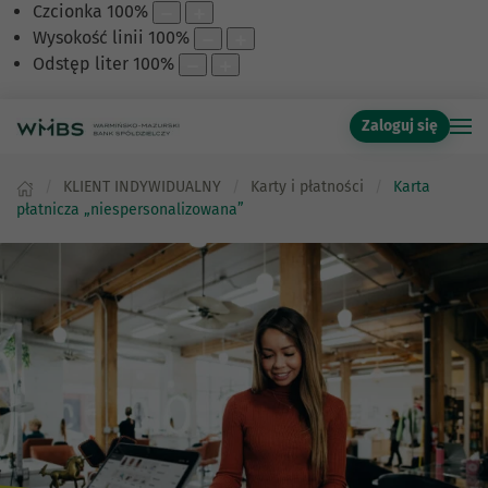
Czcionka
100
%
Wysokość linii
100
%
Odstęp liter
100
%
Zaloguj się
KLIENT INDYWIDUALNY
Karty i płatności
Karta
płatnicza „niespersonalizowana”