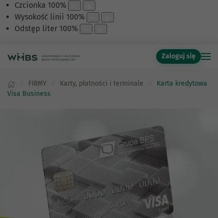
Czcionka
100
%
Wysokość linii
100
%
Odstęp liter
100
%
Zaloguj się
FIRMY
Karty, płatności i terminale
Karta kredytowa
Visa Business