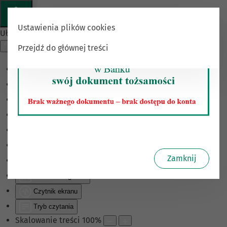
Ustawienia plików cookies
Ułatwienia dostępu
Przejdź do głównej treści
Odwróć kolory
Monochromatyczny
Ciemny kontrast
Jasny kontrast
Niskie nasycenie
Wysokie nasycenie
Zamknij
Zaznacz linki
Zaznacz nagłówki
Czytnik ekranu
Tryb czytania
Skalowanie treści
100
%