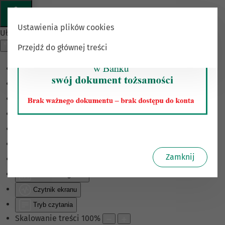
Ustawienia plików cookies
Ułatwienia dostępu
Przejdź do głównej treści
Odwróć kolory
Monochromatyczny
Ciemny kontrast
Jasny kontrast
Niskie nasycenie
Wysokie nasycenie
Zamknij
Zaznacz linki
Zaznacz nagłówki
Czytnik ekranu
Tryb czytania
Skalowanie treści
100
%