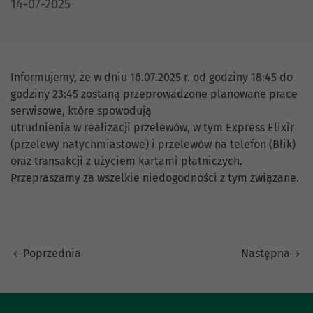
DATA PUBLIKACJI:
14-07-2025
Informujemy, że w dniu 16.07.2025 r. od godziny 18:45 do
godziny 23:45 zostaną przeprowadzone planowane prace
serwisowe, które spowodują
utrudnienia w realizacji przelewów, w tym Express Elixir
(przelewy natychmiastowe) i przelewów na telefon (Blik)
oraz transakcji z użyciem kartami płatniczych.
Przepraszamy za wszelkie niedogodności z tym związane.
Poprzednia
Następna