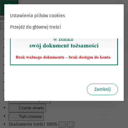
Ustawienia plików cookies
Ułatwienia dostępu
Przejdź do głównej treści
Odwróć kolory
Monochromatyczny
Ciemny kontrast
Jasny kontrast
Niskie nasycenie
Wysokie nasycenie
Zamknij
Zaznacz linki
Zaznacz nagłówki
Czytnik ekranu
Tryb czytania
Skalowanie treści
100
%