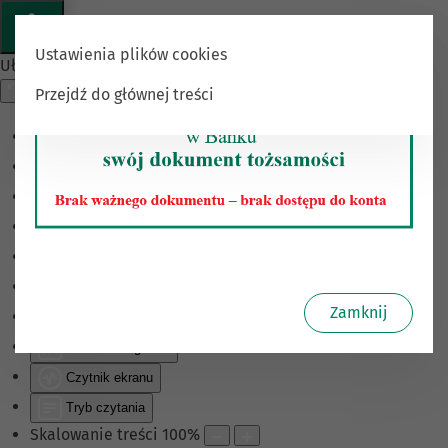
Ustawienia plików cookies
Ułatwienia dostępu
Przejdź do głównej treści
Odwróć kolory
Monochromatyczny
Ciemny kontrast
Jasny kontrast
Niskie nasycenie
Wysokie nasycenie
Zamknij
Zaznacz linki
Zaznacz nagłówki
Czytnik ekranu
Tryb czytania
Skalowanie treści
100
%