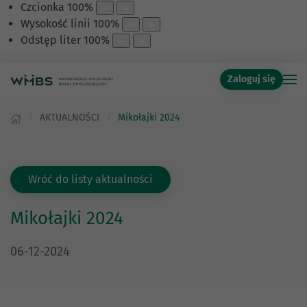
Czcionka
100
%
Wysokość linii
100
%
Odstęp liter
100
%
Zaloguj się
AKTUALNOŚCI
Mikołajki 2024
Wróć do listy aktualności
Mikołajki 2024
DATA PUBLIKACJI:
06-12-2024