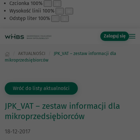
Czcionka
100
%
Wysokość linii
100
%
Odstęp liter
100
%
Zaloguj się
AKTUALNOŚCI
JPK_VAT – zestaw informacji dla
mikroprzedsiębiorców
Wróć do listy aktualności
JPK_VAT – zestaw informacji dla
mikroprzedsiębiorców
DATA PUBLIKACJI:
18-12-2017