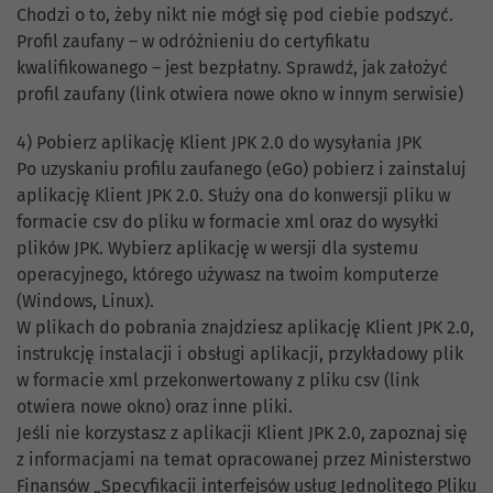
Chodzi o to, żeby nikt nie mógł się pod ciebie podszyć.
Profil zaufany – w odróżnieniu do certyfikatu
kwalifikowanego – jest bezpłatny. Sprawdź, jak założyć
profil zaufany (link otwiera nowe okno w innym serwisie)
4) Pobierz aplikację Klient JPK 2.0 do wysyłania JPK
Po uzyskaniu profilu zaufanego (eGo) pobierz i zainstaluj
aplikację Klient JPK 2.0. Służy ona do konwersji pliku w
formacie csv do pliku w formacie xml oraz do wysyłki
plików JPK. Wybierz aplikację w wersji dla systemu
operacyjnego, którego używasz na twoim komputerze
(Windows, Linux).
W plikach do pobrania znajdziesz aplikację Klient JPK 2.0,
instrukcję instalacji i obsługi aplikacji, przykładowy plik
w formacie xml przekonwertowany z pliku csv (link
otwiera nowe okno) oraz inne pliki.
Jeśli nie korzystasz z aplikacji Klient JPK 2.0, zapoznaj się
z informacjami na temat opracowanej przez Ministerstwo
Finansów
„Specyfikacji interfejsów usług Jednolitego Pliku