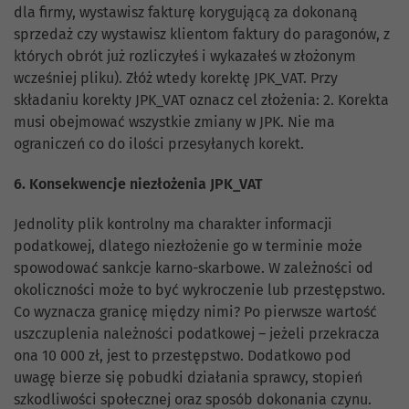
dla firmy, wystawisz fakturę korygującą za dokonaną
sprzedaż czy wystawisz klientom faktury do paragonów, z
których obrót już rozliczyłeś i wykazałeś w złożonym
wcześniej pliku). Złóż wtedy korektę JPK_VAT. Przy
składaniu korekty JPK_VAT oznacz cel złożenia: 2. Korekta
musi obejmować wszystkie zmiany w JPK. Nie ma
ograniczeń co do ilości przesyłanych korekt.
6. Konsekwencje niezłożenia JPK_VAT
Jednolity plik kontrolny ma charakter informacji
podatkowej, dlatego niezłożenie go w terminie może
spowodować sankcje karno-skarbowe. W zależności od
okoliczności może to być wykroczenie lub przestępstwo.
Co wyznacza granicę między nimi? Po pierwsze wartość
uszczuplenia należności podatkowej – jeżeli przekracza
ona 10 000 zł, jest to przestępstwo. Dodatkowo pod
uwagę bierze się pobudki działania sprawcy, stopień
szkodliwości społecznej oraz sposób dokonania czynu.