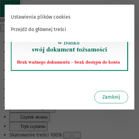
Ustawienia plików cookies
Ułatwienia dostępu
Przejdź do głównej treści
Odwróć kolory
Monochromatyczny
Ciemny kontrast
Jasny kontrast
Niskie nasycenie
Wysokie nasycenie
Zamknij
Zaznacz linki
Zaznacz nagłówki
Czytnik ekranu
Tryb czytania
Skalowanie treści
100
%