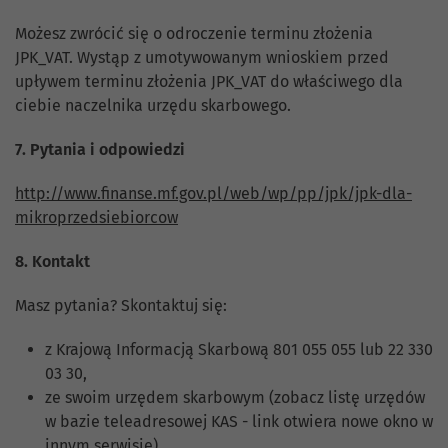
Możesz zwrócić się o odroczenie terminu złożenia
JPK_VAT. Wystąp z umotywowanym wnioskiem przed
upływem terminu złożenia JPK_VAT do właściwego dla
ciebie naczelnika urzędu skarbowego.
7. Pytania i odpowiedzi
http://www.finanse.mf.gov.pl/web/wp/pp/jpk/jpk-dla-
mikroprzedsiebiorcow
8. Kontakt
Masz pytania? Skontaktuj się:
z Krajową Informacją Skarbową 801 055 055 lub 22 330
03 30,
ze swoim urzędem skarbowym (zobacz listę urzędów
w bazie teleadresowej KAS - link otwiera nowe okno w
innym serwisie),