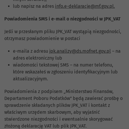
lub napisz na adres
info.e-deklaracje@mf.gov.pl
.
Powiadomienia SMS i e-mail o niezgodności w JPK_VAT
Jeśli w przesłanym pliku JPK_VAT wystąpią niezgodności,
otrzymasz powiadomienie w postaci
e-maila z adresu
jpk.analizy@ds.mofnet.gov.pl
– na
adres elektroniczny lub
wiadomości tekstowej SMS – na numer telefonu,
które wskazałeś w zgłoszeniu identyfikacyjnym lub
aktualizacyjnym.
Powiadomienia z podpisem „Ministerstwo Finansów,
Departament Poboru Podatków" będą zawierać prośbę o
sprawdzenie składanych plików JPK_VAT i kontakt z
właściwym urzędem skarbowym, aby wyjaśnić
stwierdzone niezgodności i ewentualnie skorygować
złożoną deklarację VAT lub plik JPK_VAT.